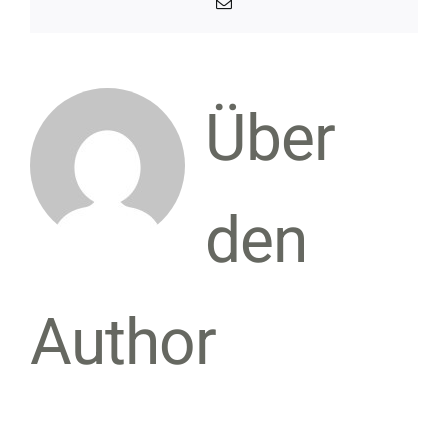
E-
Mail
Über
den
Author