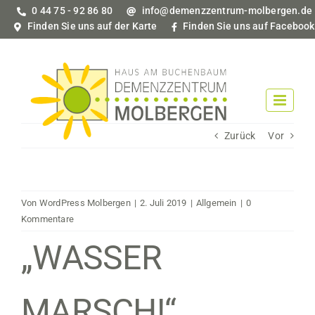
Zum
0 44 75 - 92 86 80
info@demenzzentrum-molbergen.de
Inhalt
Finden Sie uns auf der Karte
Finden Sie uns auf Facebook
springen
Zurück
Vor
Von
WordPress Molbergen
|
2. Juli 2019
|
Allgemein
|
0
Kommentare
„WASSER
MARSCH!“