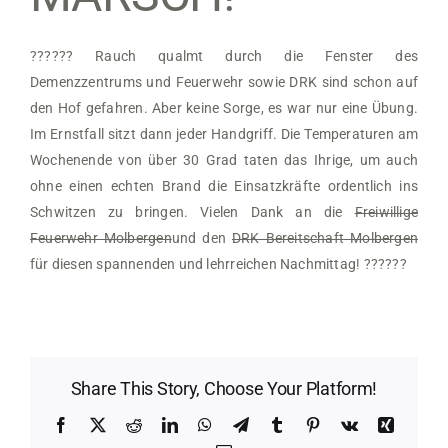
?
?
?‍?
?‍?
Rauch qualmt durch die Fenster des
Demenzzentrums und Feuerwehr sowie DRK sind schon auf
den Hof gefahren. Aber keine Sorge, es war nur eine Übung.
Im Ernstfall sitzt dann jeder Handgriff. Die Temperaturen am
Wochenende von über 30 Grad taten das Ihrige, um auch
ohne einen echten Brand die Einsatzkräfte ordentlich ins
Schwitzen zu bringen. Vielen Dank an die
Freiwillige
Feuerwehr Molbergen
und den
DRK Bereitschaft Molbergen
für diesen spannenden und lehrreichen Nachmittag!
?‍?
?‍?
?
?
Share This Story, Choose Your Platform!
Facebook
X
Reddit
LinkedIn
WhatsApp
Telegram
Tumblr
Pinterest
Vk
Xing