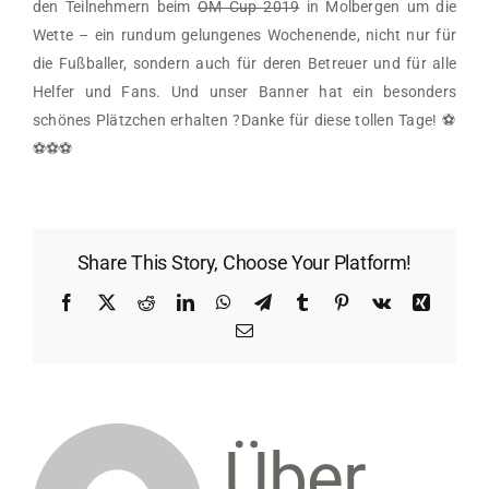
den Teilnehmern beim
OM Cup 2019
in Molbergen um die
Wette – ein rundum gelungenes Wochenende, nicht nur für
die Fußballer, sondern auch für deren Betreuer und für alle
Helfer und Fans. Und unser Banner hat ein besonders
schönes Plätzchen erhalten
?
Danke für diese tollen Tage!
⚽️
⚽️
⚽️
⚽️
Share This Story, Choose Your Platform!
Facebook
X
Reddit
LinkedIn
WhatsApp
Telegram
Tumblr
Pinterest
Vk
Xing
E-
Mail
Über