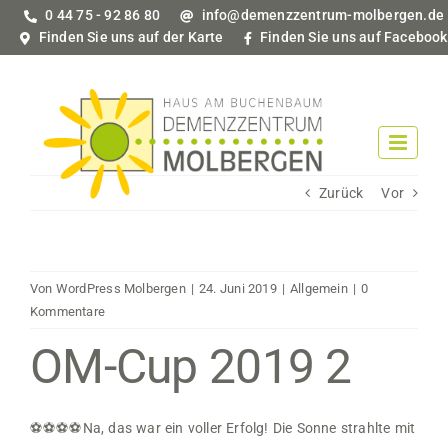
Zum
0 44 75 - 92 86 80
info@demenzzentrum-molbergen.de
Inhalt
Finden Sie uns auf der Karte
Finden Sie uns auf Facebook
springen
Zurück
Vor
Von
WordPress Molbergen
|
24. Juni 2019
|
Allgemein
|
0
Kommentare
OM-Cup 2019 2
⚽️
⚽️
⚽️
⚽️
Na, das war ein voller Erfolg! Die Sonne strahlte mit