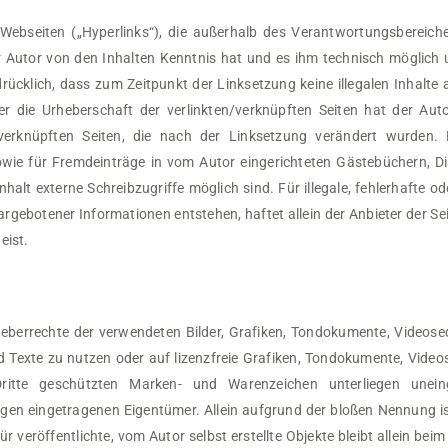
 Webseiten („Hyperlinks“), die außerhalb des Verantwortungsbereich
der Autor von den Inhalten Kenntnis hat und es ihm technisch möglich
sdrücklich, dass zum Zeitpunkt der Linksetzung keine illegalen Inhalte
r die Urheberschaft der verlinkten/verknüpften Seiten hat der Autor 
/verknüpften Seiten, die nach der Linksetzung verändert wurden. D
ie für Fremdeinträge in vom Autor eingerichteten Gästebüchern, Disk
alt externe Schreibzugriffe möglich sind. Für illegale, fehlerhafte o
gebotener Informationen entstehen, haftet allein der Anbieter der Sei
eist.
Urheberrechte der verwendeten Bilder, Grafiken, Tondokumente, Videos
 Texte zu nutzen oder auf lizenzfreie Grafiken, Tondokumente, Video
ritte geschützten Marken- und Warenzeichen unterliegen unein
igen eingetragenen Eigentümer. Allein aufgrund der bloßen Nennung is
r veröffentlichte, vom Autor selbst erstellte Objekte bleibt allein be