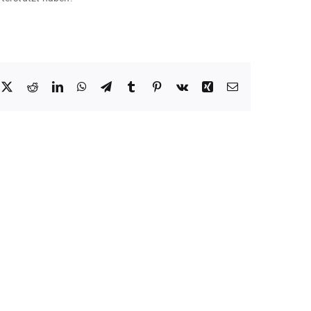
cebook
X
Reddit
LinkedIn
WhatsApp
Telegram
Tumblr
Pinterest
Vk
Xing
E-
Mail