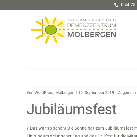
Zum
0 44 75 
Inhalt
springen
Von
WordPress Molbergen
|
19. September 2019
|
Allgemein
Jubiläumsfest
?
Das war so schön! Die Sonne hat zum Jubiläumsfest mit
Ein rundum gelungener Tag und das Grillfest für die Mitarb