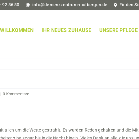
- 92 86 80
info@demenzzentrum-molbergen.de
Finden Si
WILLKOMMEN
IHR NEUES ZUHAUSE
UNSERE PFLEGE
|
0 Kommentare
 allen um die Wette gestrahlt. Es wurden Reden gehalten und die Mita
eiter ging sogar bis in die Nacht hinein. Vielen Dank an alle, die uns u