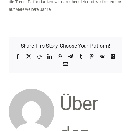
die Treue. Dafür danken wir ganz herzlich und wir freuen uns
auf viele weitere Jahre!
Share This Story, Choose Your Platform!
Facebook
X
Reddit
LinkedIn
WhatsApp
Telegram
Tumblr
Pinterest
Vk
Xing
E-
Mail
Über