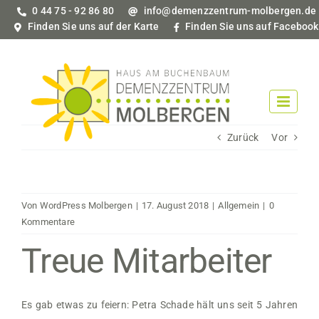
Zum
0 44 75 - 92 86 80
info@demenzzentrum-molbergen.de
Inhalt
Finden Sie uns auf der Karte
Finden Sie uns auf Facebook
springen
Zurück
Vor
Von
WordPress Molbergen
|
17. August 2018
|
Allgemein
|
0
Kommentare
Treue Mitarbeiter
Es gab etwas zu feiern: Petra Schade hält uns seit 5 Jahren