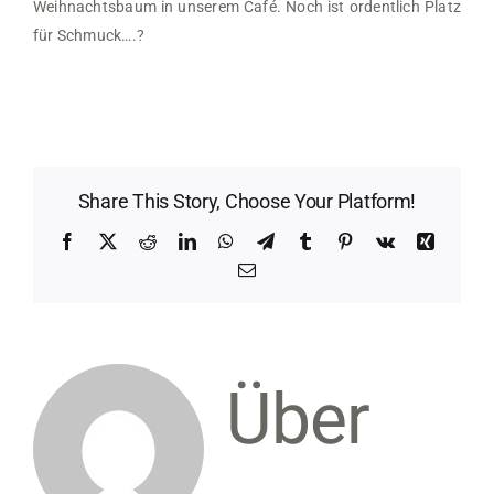
Weihnachtsbaum in unserem Café. Noch ist ordentlich Platz
für Schmuck….
?
Share This Story, Choose Your Platform!
Facebook
X
Reddit
LinkedIn
WhatsApp
Telegram
Tumblr
Pinterest
Vk
Xing
E-
Mail
Über