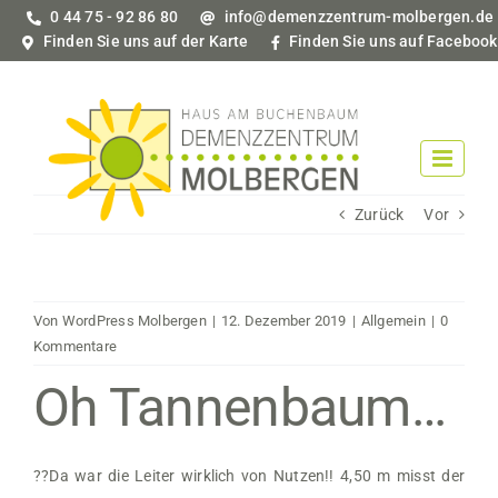
Zum
0 44 75 - 92 86 80
info@demenzzentrum-molbergen.de
Inhalt
Finden Sie uns auf der Karte
Finden Sie uns auf Facebook
springen
Zurück
Vor
Von
WordPress Molbergen
|
12. Dezember 2019
|
Allgemein
|
0
Kommentare
Oh Tannenbaum…
?
?
Da war die Leiter wirklich von Nutzen!! 4,50 m misst der