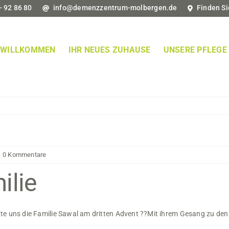
- 92 86 80
info@demenzzentrum-molbergen.de
Finden Si
WILLKOMMEN
IHR NEUES ZUHAUSE
UNSERE PFLEGE
0 Kommentare
ilie
e uns die Familie Sawal am dritten Advent
?
?
Mit ihrem Gesang zu den 