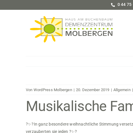
Zum
0 44 75 
Inhalt
springen
Von
WordPress Molbergen
|
20. Dezember 2019
|
Allgemein
|
Musikalische Fam
?
✨
?
In ganz besondere weihnachtliche Stimmung versetzt
verzauberten sie jeden
?
✨
?