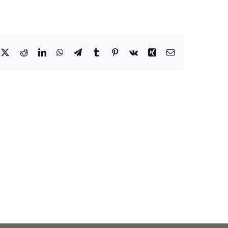
cebook
X
Reddit
LinkedIn
WhatsApp
Telegram
Tumblr
Pinterest
Vk
Xing
E-
Mail