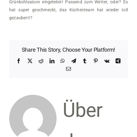
Grünkohlsaison eingeleitet! Passend zum Wetter, oder? Es
hat super geschmeckt, das Küchenteam hat wieder toll
gezaubert!
?
Share This Story, Choose Your Platform!
Facebook
X
Reddit
LinkedIn
WhatsApp
Telegram
Tumblr
Pinterest
Vk
Xing
E-
Mail
Über