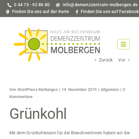
Zum
0 44 75 - 92 86 80
info@demenzzentrum-molbergen.de
Inhalt
Finden Sie uns auf der Karte
Finden Sie uns auf Facebook
springen
Zurück
Vor
Von
WordPress Molbergen
|
19. November 2019
|
Allgemein
|
0
Kommentare
Grünkohl
Mit dem Grünkohlessen für die BewohnerInnen haben wir die