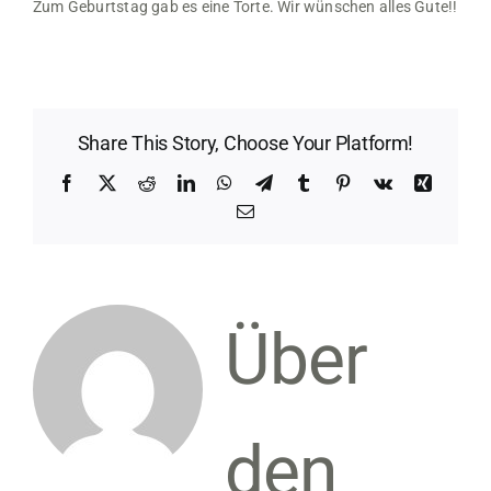
Zum Geburtstag gab es eine Torte. Wir wünschen alles Gute!!
Share This Story, Choose Your Platform!
Facebook
X
Reddit
LinkedIn
WhatsApp
Telegram
Tumblr
Pinterest
Vk
Xing
E-
Mail
Über
den