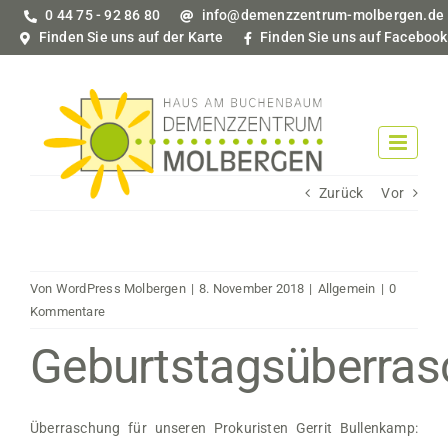
Zum
0 44 75 - 92 86 80
info@demenzzentrum-molbergen.de
Inhalt
Finden Sie uns auf der Karte
Finden Sie uns auf Facebook
springen
Zurück
Vor
Von
WordPress Molbergen
|
8. November 2018
|
Allgemein
|
0
Kommentare
Geburtstagsüberra
Überraschung für unseren Prokuristen Gerrit Bullenkamp: